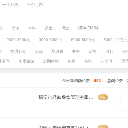
一个月内
三个月内
校
大专
本科
硕士
博士
MBA/EMBA
2000-3000元
3000-5000元
5000-8000元
8000-1.2万元
薪
交通补助
双休
加班费
餐补
话补
房补
公
升空间
年度旅游
定期体检
包住
包吃
八小时
环
今日新增岗位数：
592
总岗位数：
瑞安市君御餐饮管理有限公司
认证
中国人寿瑞安市支公司（创优）
认证