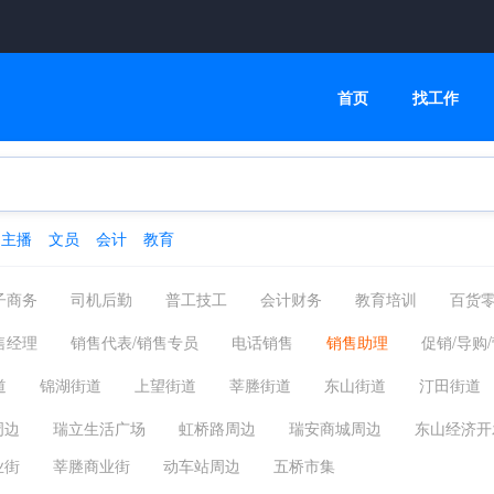
首页
找工作
主播
文员
会计
教育
子商务
司机后勤
普工技工
会计财务
教育培训
百货
生产制造
机械设备
金融保险
美容保健
企业高管
售经理
销售代表/销售专员
电话销售
销售助理
促销/导购
翻译法律
轻工工艺
医疗制药
能源化工
农林牧渔
商务经理
商务人员
渠道经理
区域销售经理
分销经理
道
锦湖街道
上望街道
莘塍街道
东山街道
汀田街道
划
广告企划
新闻媒介企划
市场推广/拓展/合作
促销/礼
马屿镇
陶山镇
湖岭镇
高楼镇
桐浦镇
林川镇
曹
周边
瑞立生活广场
虹桥路周边
瑞安商城周边
东山经济开
区
泰顺县
文成县
苍南县
平阳县
永嘉县
乐清市
业街
莘塍商业街
动车站周边
五桥市集