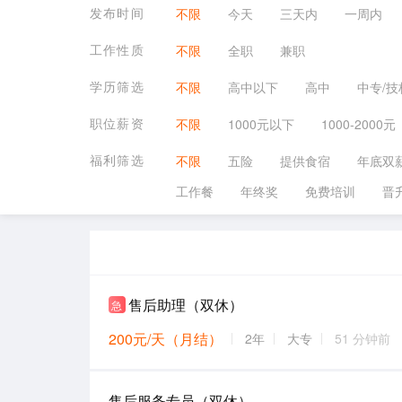
发布时间
不限
今天
三天内
一周内
工作性质
不限
全职
兼职
学历筛选
不限
高中以下
高中
中专/技
职位薪资
不限
1000元以下
1000-2000元
福利筛选
不限
五险
提供食宿
年底双
工作餐
年终奖
免费培训
晋
售后助理（双休）
急
200元/天（月结）
2年
大专
51 分钟前
售后服务专员（双休）