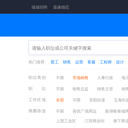
瑞城招聘
嘉缘婚恋
热门推荐
普工
销售
运营
客服
工程师
设计
职位类别
不限
市场销售
人事行政
电
餐饮休闲
外贸服务
房产建筑
职位
不限
销售总监
销售主管
销
影视媒体
编辑发行
咨询顾问
推（营、促）销员
营销/策划总监
工作区域
全部
不限
安阳街道
玉海街
市场/行销企划
品牌经理
价格企
潘岱街道
云周街道
塘下镇
商圈筛选
不限
吾悦广场周边
新湖银泰城
鹿城区
龙湾区
瓯海区
洞头
上望工业区
汀田商业街
塘下商