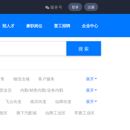
服务号
登录
注册
招人才
兼职岗位
普工招聘
企业中心
搜 索
零售
物流仓储
客户服务
展开
网络硬件
电子通讯
广告媒介
/营业员
内勤/销售内勤/业务内勤
展开
暑期工
市场部主管
市场调研/业务分析
飞云街道
南滨街道
仙降街道
展开
仪专员
公关经理
村镇
平阳坑镇
芳庄乡
北麂乡
发区
塘下汽配城
仙降工业区
莘塍工业区
龙港市
其他地区
瑞安市区