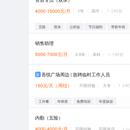
4000-15000元/月
1年
高中
1 小时前
五险
双休
公积金
节日福利
带薪年假
销售助理
5000-7000元/月
3-5年
本科
1 小时前
吾悦广场周边 | 急聘临时工作人员
兼
150元/天（周结）
不限经验
大专
1 小
工作餐
年终奖
免费培训
年度旅游
内勤（五险）
4000-4500元/月
不限经验
不限学历
1 