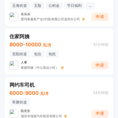
玉海街道
五险
公积金
节日福利
...
肖乐乐
申请
爱玛客服务产业(中国)有限公司温州分公司
住家阿姨
8000-10000
31分钟前
元/月
安阳街道
包住
包吃
人事
申请
家庭阿姨（中心壹品小区）
网约车司机
6000-9000
34分钟前
元/月
莘塍街道
阮先生
申请
瑞安市瑞禧汽车租赁有限公司