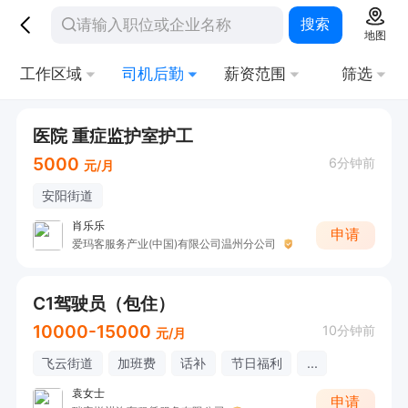
搜索
地图
工作区域
司机后勤
薪资范围
筛选
医院 重症监护室护工
5000
6分钟前
元/月
安阳街道
肖乐乐
申请
爱玛客服务产业(中国)有限公司温州分公司
C1驾驶员（包住）
10000-15000
10分钟前
元/月
飞云街道
加班费
话补
节日福利
...
袁女士
申请