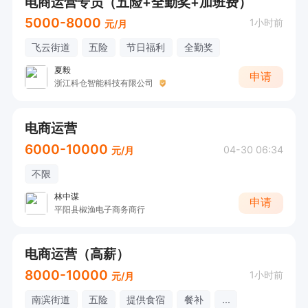
电商运营专员（五险+全勤奖+加班费）
5000-8000
1小时前
元/月
飞云街道
五险
节日福利
全勤奖
夏毅
申请
浙江科仓智能科技有限公司
电商运营
6000-10000
04-30 06:34
元/月
不限
林中谋
申请
平阳县椒渔电子商务商行
电商运营（高薪）
8000-10000
1小时前
元/月
南滨街道
五险
提供食宿
餐补
...