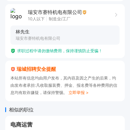
瑞安市赛特机电有限公司
工作时间：

10人以下
制造业/工厂
早 8：00 - 11：30，下午 12：30 - 17：30

林先生
瑞安市赛特机电有限公司
公司坐落于瑞安市瑞枫线五桥近边工业区，设有食
求职过程中请勿缴纳费用，保持谨慎防止受骗！
堂并提供餐补，享有带薪月休 2 - 4 天，还有年终
奖、开门红包等优厚福利。现诚邀经验丰富的电商
瑞城招聘安全提醒
运营精英火速加盟！本岗位主做电商平台，有经验
本站所有信息均由用户发布，其内容及因之产生的后果，均
者优先，期待您的急速任职！
由发布者承担:凡收取服装费、押金、报名费等各种费用的信
息均有欺诈嫌疑，请保持警惕。
立即举报 >
相似的职位
电商运营