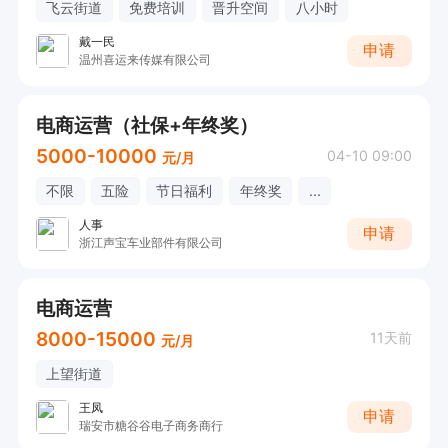
飞云街道
免费培训
晋升空间
八小时
戴一民
申请
温州喜运来传媒有限公司
电商运营（社保+年终奖）
5000-10000
04-10 09:00
元/月
不限
五险
节日福利
年终奖
...
人事
申请
浙江声宝车业部件有限公司
电商运营
8000-15000
11天前
元/月
上望街道
王凤
申请
瑞安市糖谷谷电子商务商行