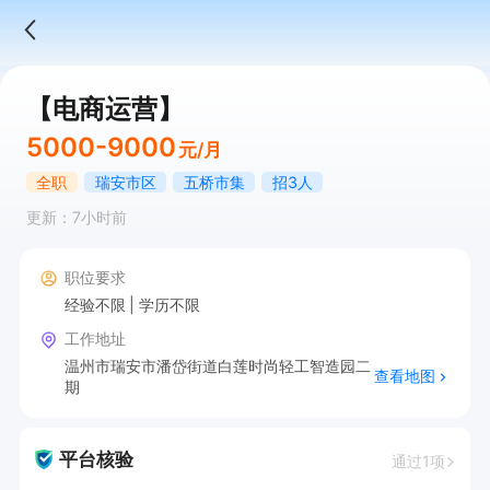
【电商运营】
5000-9000
元/月
全职
瑞安市区
五桥市集
招3人
更新：7小时前
职位要求
经验不限
学历不限
工作地址
温州市瑞安市潘岱街道白莲时尚轻工智造园二
查看地图
期
平台核验
通过1项