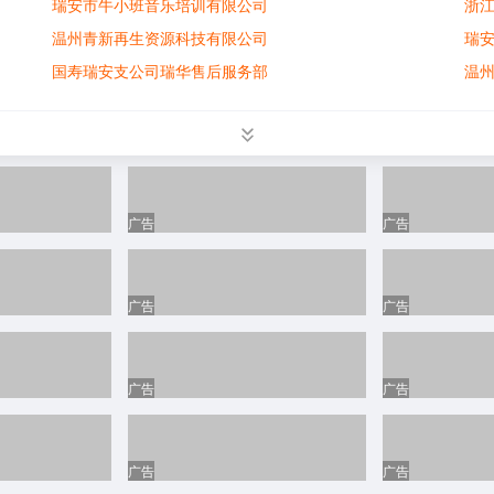
瑞安市牛小班音乐培训有限公司
浙
温州青新再生资源科技有限公司
瑞
国寿瑞安支公司瑞华售后服务部
温
鸿泰团队
菜
国寿晓燕团队
百
叮咚买菜
温
瑞安市创嵘机械有限公司
温
广告
广告
温州南方喜文化创意有限公司
知
瑞安宏尧贸易有限公司
瑞
浙江飞宇智能科技有限公司
瑞
广告
广告
瑞安市泓基国际贸易有限公司
艾
温州市百针线业有限公司
瑞
广告
广告
中国平安瑞安团队
温
菜鸟驿站（多多驿站）
温
瑞安市安鑫安全生产咨询服务中心
瑞
广告
广告