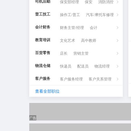
司机后勤
保安部经理
人事专员/助理
保安
消防消控
普工技工
操作工/普工
汽车/摩托车修理
会计财务
财务主管/经理
汽车美容
会计
教育培训
文化艺术
会计助理
高中教师
百货零售
店长
初中教师
营销主管
物流仓储
快递员
营业员/店员
配送员
物流经理
客户服务
客户服务经理
客户关系管理
查看全部职位
餐饮休闲
大堂经理/副理
客户培训
酒店管理
外贸服务
外贸采购员
服务员/收银员/迎宾
外贸英语翻译
房产建筑
广告
房地产开发/策划
外贸翻译
房地产评估
生产制造
产品开发
房产经纪人
车间管理