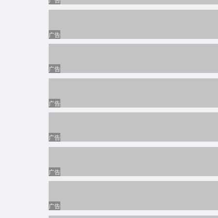
翻译法律
律师
企业管理/企管顾问
英语翻译
法律顾问
广告
轻工工艺
服装纺织
涉外咨询师
印刷/染整技术
医疗制药
医生/医师
纸浆造纸工艺
护士/护理
广告
能源化工
水利、水电
牙科医生
制冷、暖通
农林牧渔
广告
农业/林业技术员
空调、锅炉
饲养员
暑期工
暑期工
禽畜/水产养殖技术员
实习生
广告
广告
广告