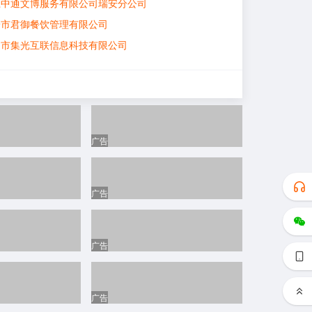
江中通文博服务有限公司瑞安分公司
安市君御餐饮管理有限公司
州市集光互联信息科技有限公司
鸟驿站（上岸锦园）
年人寿保险股份有限公司瑞安支公司
州盛广机电有限公司
州安耐信科技有限公司
广告
跃学社
安攀跃电子商务有限公司
安汽配厂
广告
然美容店
安市裕正荣汽车零部件有限公司
广告
州市梦嘉汽车服务有限公司
州宝盈旅游用品有限公司
安市叁味园农业科技有限公司
广告