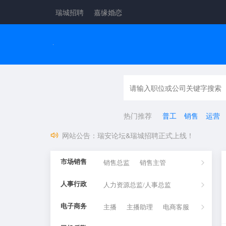
瑞城招聘
嘉缘婚恋
2026年瑞安市新春大型招聘会，火热报
61名！瑞安市市属国有企业公开招聘工
热门推荐
普工
销售
运营
缺人！瑞安多家企业正在热招，求职速看
网站公告
：
瑞安论坛&瑞城招聘正式上线！
市场销售
销售总监
销售主管
广告
人事行政
人力资源总监/人事总监
销售经理
电子商务
主播
人事经理/主管
主播助理
电商客服