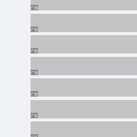
广告
机械设备
机械设计与制造
生产经理
机械工程师
金融保险
证券期货
模具工程师
银行信贷
广告
美容保健
美发/发型师
金融投资分析
美发助理/学徒
广告
企业高管
总裁/总经理/CEO
洗头工
副总经理
网络硬件
产品经理
厂长/副厂长
广告
电子通讯
电子工程师
数据库开发与管理(DBA)
电气工程师
广告媒介
广告
平面设计
系统分析员
电器工程师
三维动画设计
影视媒体
编导/导演
多媒体设计与制作
主持人/司仪
广告
编辑发行
美术编辑
演员/模特
发行主管
咨询顾问
企业策划/顾问
发行助理
广告