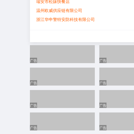
瑞安市松妹快餐店
温州欧威供应链有限公司
浙江华申警特安防科技有限公司
浙江佳建建设有限公司
瑞安市鼎力汽车电器有限公司
中国人寿瑞安星级客户经营部
杭州川海通信科技有限公司瑞安分公司
广告
广告
南洋汽摩集团有限公司
瑞安市曙兴金融有限公司
瑞安悦祺汽车租赁服务有限公司
广告
广告
瑞安市闽丹贸易有限公司
温州瞬驰物流有限公司
广告
广告
瑞安市来学课后托管有限公司
温州明道保安服务有限公司
瑞安市镓尧贸易有限公司
广告
广告