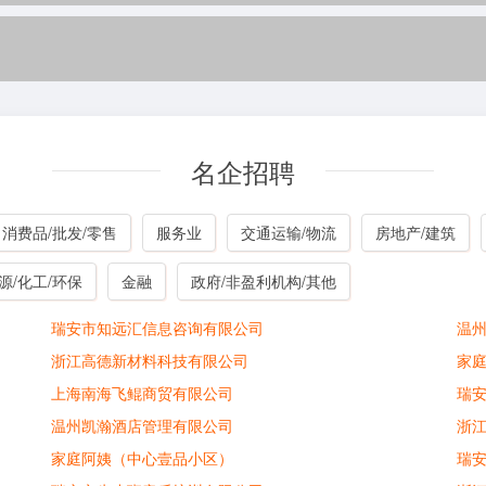
名企招聘
消费品/批发/零售
服务业
交通运输/物流
房地产/建筑
源/化工/环保
金融
政府/非盈利机构/其他
瑞安市知远汇信息咨询有限公司
温
浙江高德新材料科技有限公司
家
上海南海飞鲲商贸有限公司
瑞
温州凯瀚酒店管理有限公司
浙
家庭阿姨（中心壹品小区）
瑞