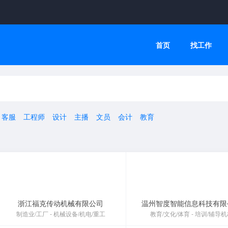
首页
找工作
名中！
作人员公告
客服
工程师
设计
主播
文员
会计
教育
！
浙江福克传动机械有限公司
温州智度智能信息科技有限
制造业/工厂 - 机械设备/机电/重工
教育/文化/体育 - 培训/辅导