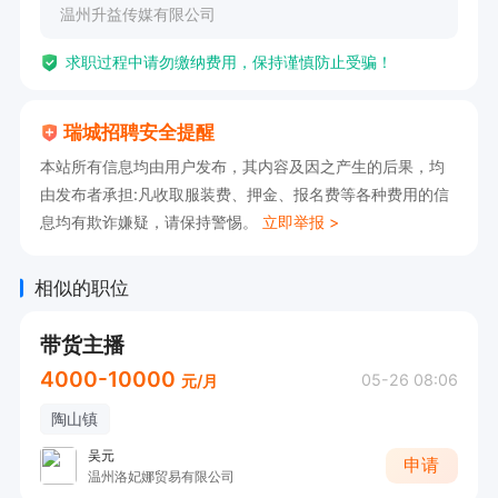
温州升益传媒有限公司
化妆造型、舞蹈培训、才艺培训、情商培训、场
求职过程中请勿缴纳费用，保持谨慎防止受骗！
地、设备、包装、推广、扶持；公司直聘，无押
金，不会以任何形式收取费用。

瑞城招聘安全提醒
2、公司负责扶持上推荐位、上热门。

本站所有信息均由用户发布，其内容及因之产生的后果，均
3、专业团队策划包装和推广等。如果你会玩、敢
由发布者承担:凡收取服装费、押金、报名费等各种费用的信
想、肯努力，并能将其付于行动。如果你年轻、爱
息均有欺诈嫌疑，请保持警惕。
立即举报 >
直播更爱生活，并觉得你的青春不该被浪费。那么
我们会为你搭建闪亮的舞台，用实力为您托起梦
相似的职位
想！
带货主播
4000-10000
05-26 08:06
元/月
陶山镇
吴元
申请
温州洛妃娜贸易有限公司