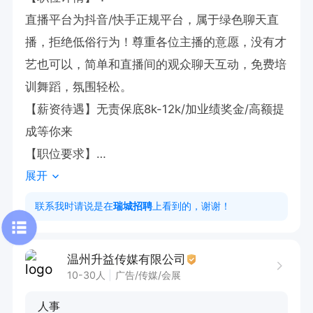
直播平台为抖音/快手正规平台，属于绿色聊天直
播，拒绝低俗行为！尊重各位主播的意愿，没有才
艺也可以，简单和直播间的观众聊天互动，免费培
训舞蹈，氛围轻松。

【薪资待遇】无责保底8k-12k/加业绩奖金/高额提
成等你来

【职位要求】

展开
1，有无经验均可，有无才艺均可，新人小白均
可，有经验优先考虑。

联系我时请说是在
瑞城招聘
上看到的，谢谢！
2，活泼开朗，大胆自信，五官端正。

3，需具有一定的良好表达能力。

温州升益传媒有限公司
4，无学历限制 。

10-30人
广告/传媒/会展
【我们为你做的】

人事
1、【免费提供】
