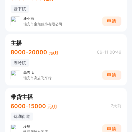
塘下镇
潘小雨
申请
瑞安市童旭服饰有限公司
主播
8000-20000
06-11 00:49
元/月
湖岭镇
高志飞
申请
瑞安市高志飞车行
带货主播
6000-15000
7天前
元/月
锦湖街道
玲玲
申请
帆意服饰女装店