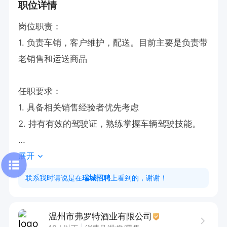
职位详情
岗位职责：

1. 负责车销，客户维护，配送。目前主要是负责带
老销售和运送商品

任职要求：

1. 具备相关销售经验者优先考虑

2. 持有有效的驾驶证，熟练掌握车辆驾驶技能。

展开
薪资待遇：

底薪（4000-6000）+提成，有餐补，正式入职有
联系我时请说是在
瑞城招聘
上看到的，谢谢！
社保
温州市弗罗特酒业有限公司