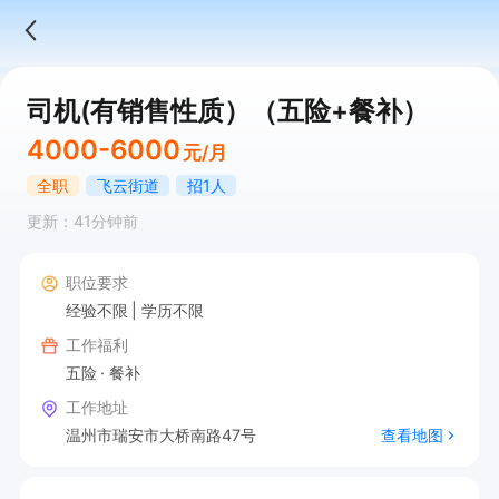
司机(有销售性质）（五险+餐补）
4000-6000
元/月
全职
飞云街道
招1人
更新：41分钟前
职位要求
经验不限
学历不限
工作福利
五险
餐补
工作地址
温州市瑞安市大桥南路47号
查看地图