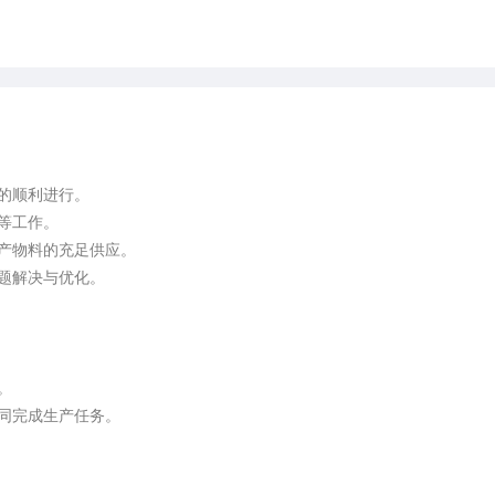
的顺利进行。

等工作。

产物料的充足供应。

题解决与优化。



同完成生产任务。


