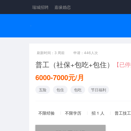
瑞城招聘
嘉缘婚恋
刷新时间：3 周前
申请：446人次
普工（社保+包吃+包住）
【已停
6000-7000元/月
五险
包住
包吃
节日福利
不限经验
不限学历
招 1 人
普工技工 