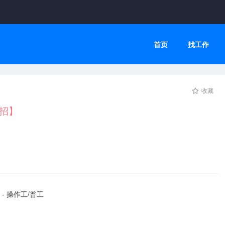
首页
找工作
收藏
招】
- 操作工/普工