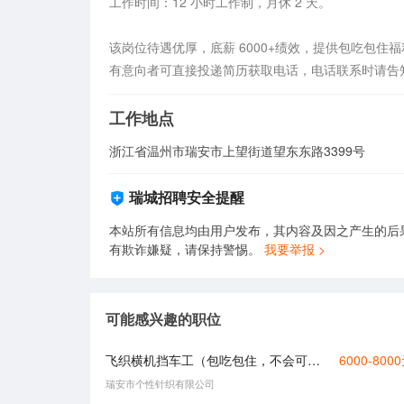
工作时间：12 小时工作制，月休 2 天。

该岗位待遇优厚，底薪 6000+绩效，提供包吃包住
有意向者可直接投递简历获取电话，电话联系时请告
工作地点
浙江省温州市瑞安市上望街道望东东路3399号
瑞城招聘安全提醒
本站所有信息均由用户发布，其内容及因之产生的后
有欺诈嫌疑，请保持警惕。
我要举报 >
可能感兴趣的职位
飞织横机挡车工（包吃包住，不会可学）
6000-800
瑞安市个性针织有限公司