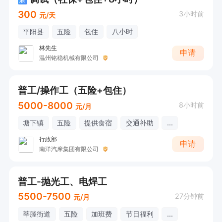
300
3小时前
元/天
平阳县
五险
包住
八小时
林先生
申请
温州铭稳机械有限公司
普工/操作工（五险+包住）
5000-8000
8小时前
元/月
塘下镇
五险
提供食宿
交通补助
...
行政部
申请
南洋汽摩集团有限公司
普工-抛光工、电焊工
5500-7500
27分钟前
元/月
莘塍街道
五险
加班费
节日福利
...