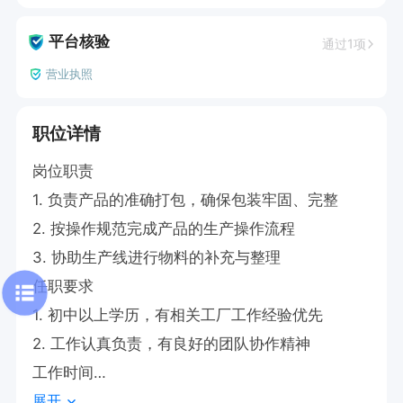
平台核验
通过1项
营业执照
职位详情
岗位职责

1. 负责产品的准确打包，确保包装牢固、完整

2. 按操作规范完成产品的生产操作流程

3. 协助生产线进行物料的补充与整理

任职要求

1. 初中以上学历，有相关工厂工作经验优先

2. 工作认真负责，有良好的团队协作精神

工作时间

展开
早8:30-11:30，下午13:00-18：00   有餐补 月休