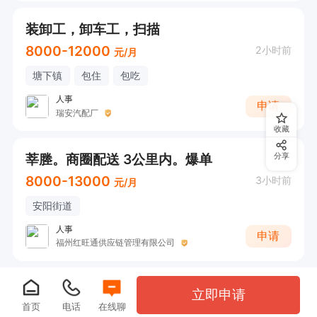
装卸工，卸车工，扫描
8000-12000
2小时前
元/月
塘下镇
包住
包吃
人事
申请
瑞安汽配厂
收藏
莘塍。商圈配送 3公里内。爆单
分享
8000-13000
3小时前
元/月
安阳街道
人事
申请
福州红旺通供应链管理有限公司
立即申请
首页
电话
在线聊