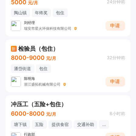
5000
24分钟前
元/月
陶山镇
年终奖
包住
刘经理
申请
瑞安市星火环保科技有限公司
检验员（包住）
新
8000-9000
32分钟前
元/月
潘岱街道
包住
陈明海
申请
浙江盛拓机械有限公司
冲压工（五险+包住）
6000-8000
8小时前
元/月
塘下镇
五险
提供食宿
交通补助
...
行政部