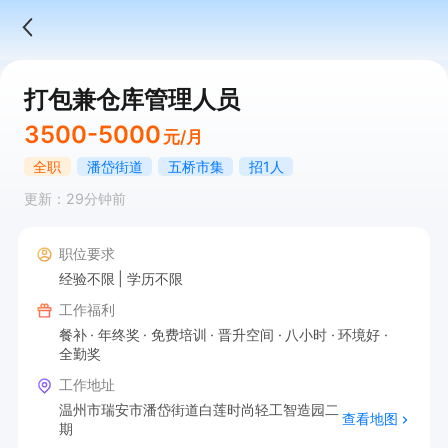
打包兼仓库管理人员
3500-5000
元/月
全职
潘岱街道
五桥市集
招1人
更新：29分钟前
职位要求
经验不限
学历不限
工作福利
餐补
年终奖
免费培训
晋升空间
八小时
环境好
全勤奖
工作地址
温州市瑞安市潘岱街道白莲时尚轻工智造园二
查看地图
期