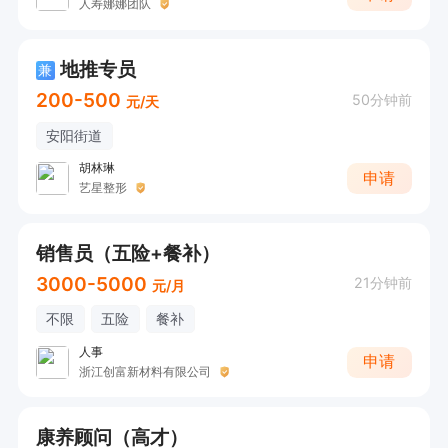
人寿娜娜团队
地推专员
兼
200-500
50分钟前
元/天
安阳街道
胡林琳
申请
艺星整形
销售员（五险+餐补）
3000-5000
21分钟前
元/月
不限
五险
餐补
人事
申请
浙江创富新材料有限公司
康养顾问（高才）