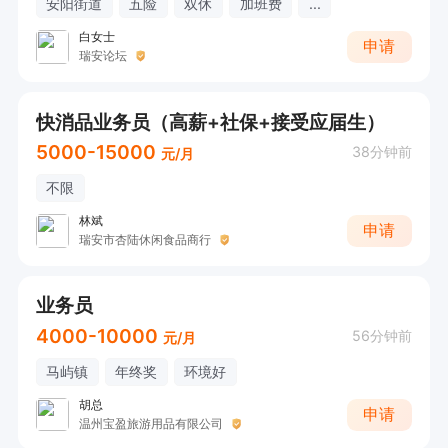
安阳街道
五险
双休
加班费
...
白女士
申请
瑞安论坛
快消品业务员（高薪+社保+接受应届生）
5000-15000
38分钟前
元/月
不限
林斌
申请
瑞安市杏陆休闲食品商行
业务员
4000-10000
56分钟前
元/月
马屿镇
年终奖
环境好
胡总
申请
温州宝盈旅游用品有限公司