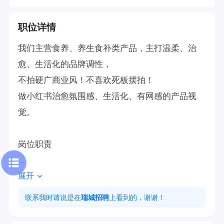
职位详情
我们主营食养、养生食补类产品，主打温柔、治
愈、生活化的品牌调性，

不拍硬广商业风！不喜欢死板摆拍！

做小红书治愈氛围感、生活化、有网感的产品视
觉。

岗位职责

展开
1、负责养生食养类产品（代餐粉、花茶、蜜膏、
食补食材等）日常静物、场景实拍；

联系我时请说是在
瑞城招聘
上看到的，谢谢！
2、风格要求：生活化、松弛治愈、自然干净，贴