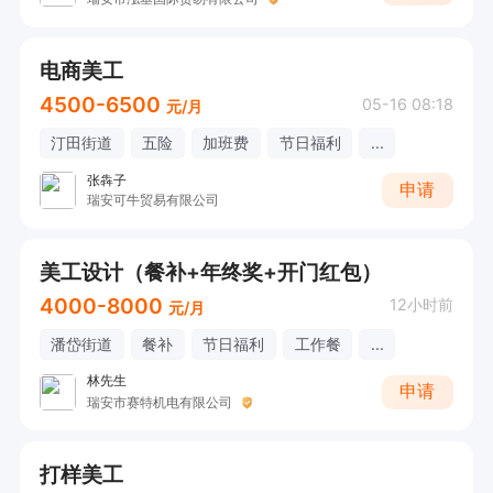
电商美工
4500-6500
05-16 08:18
元/月
汀田街道
五险
加班费
节日福利
...
张犇子
申请
瑞安可牛贸易有限公司
美工设计（餐补+年终奖+开门红包）
4000-8000
12小时前
元/月
潘岱街道
餐补
节日福利
工作餐
...
林先生
申请
瑞安市赛特机电有限公司
打样美工