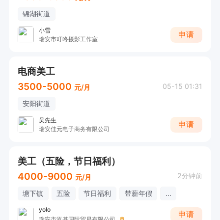
5、有食品/养生品类拍摄经验者优先，投递请附带
锦湖街道
作品。

小雪
申请
瑞安市叮咚摄影工作室
薪资福利（透明薪资）

电商美工
✅ 固定底薪 + 店铺成交额千分之五提成（5‰）

3500-5000
05-15 01:31
元/月
✅ 多劳多得、新品多、单量稳定，提成可观

安阳街道
✅ 全职坐班、工作氛围轻松，团队年轻无压力

吴先生
申请
✅ 长期稳定岗位，专注做高品质养生视觉
瑞安佳元电子商务有限公司
美工（五险，节日福利）
4000-9000
2分钟前
元/月
塘下镇
五险
节日福利
带薪年假
...
yolo
申请
瑞安市泓基国际贸易有限公司