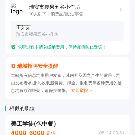
合小红书平台审美

瑞安市稷果五谷小作坊
3、独立完成后期修图、调色、精修、构图优化

10人以下
消费品/批发/零售
王茹茹
瑞安市稷果五谷小作坊
任职要求

求职过程中请勿缴纳费用，保持谨慎防止受骗！
1、懂静物光影、布景构图，擅长小红书生活化氛
瑞城招聘安全提醒
围感拍摄，拒绝厚重商业化；

本站所有信息均由用户发布，其内容及因之产生的后果，均
2、熟练使用修图软件，调色干净通透、温柔治
由发布者承担:凡收取服装费、押金、报名费等各种费用的信
愈，适配养生品类风格；

息均有欺诈嫌疑，请保持警惕。
立即举报 >
3、有审美、有网感，了解小红书种草视觉逻辑，
不用过度精修失真；

相似的职位
4、做事细心稳定，效率高，能长期坐班，配合团
美工学徒(包中餐）
队节奏；

4000-6000
05-14 00:51
元/月