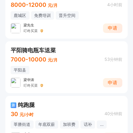
8000-12000
4小时前
元/月
鹿城区
免费培训
晋升空间
梁先生
申请
叮咚买菜
平阳骑电瓶车送菜
7000-10000
53分钟前
元/月
平阳县
梁华涛
申请
叮咚买菜
纯跑腿
兼
30
40分钟前
元/小时
莘塍街道
年底双薪
加班费
话补
...