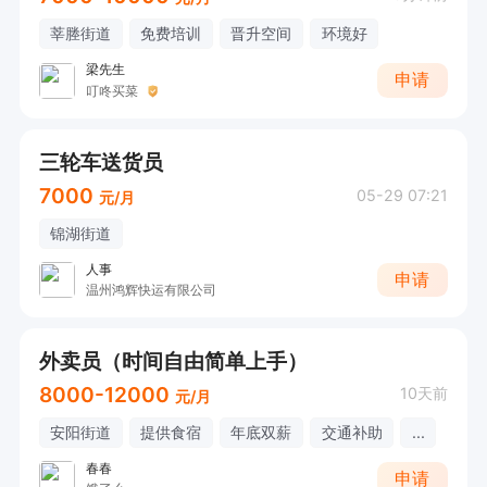
莘塍街道
免费培训
晋升空间
环境好
梁先生
申请
叮咚买菜
三轮车送货员
7000
05-29 07:21
元/月
锦湖街道
人事
申请
温州鸿辉快运有限公司
外卖员（时间自由简单上手）
8000-12000
10天前
元/月
安阳街道
提供食宿
年底双薪
交通补助
...
春春
申请