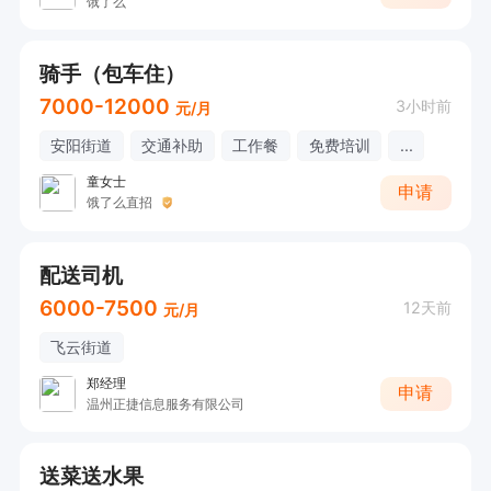
饿了么
骑手（包车住）
7000-12000
3小时前
元/月
安阳街道
交通补助
工作餐
免费培训
...
童女士
申请
饿了么直招
配送司机
6000-7500
12天前
元/月
飞云街道
郑经理
申请
温州正捷信息服务有限公司
送菜送水果