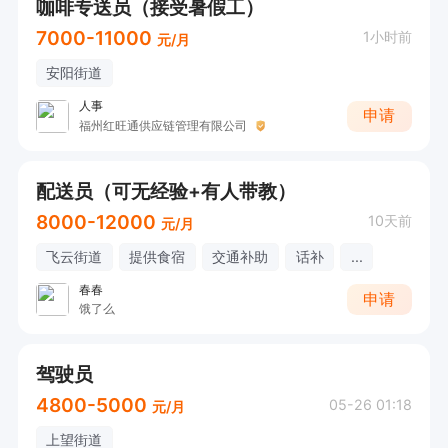
咖啡专送员（接受暑假工）
7000-11000
1小时前
元/月
安阳街道
人事
申请
福州红旺通供应链管理有限公司
配送员（可无经验+有人带教）
8000-12000
10天前
元/月
飞云街道
提供食宿
交通补助
话补
...
春春
申请
饿了么
驾驶员
4800-5000
05-26 01:18
元/月
上望街道