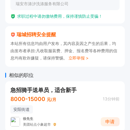
瑞安市涤汐洗涤服务有限公司
5. 身体健康，能承受一定的工作强度。

求职过程中请勿缴纳费用，保持谨慎防止受骗！
工作时间：8:30-19:00。

瑞城招聘安全提醒
有意向者可直接投递简历获取电话，电话联系时请
本站所有信息均由用户发布，其内容及因之产生的后果，均
告知是在瑞城招聘网看到的!!!
由发布者承担:凡收取服装费、押金、报名费等各种费用的信
息均有欺诈嫌疑，请保持警惕。
立即举报 >
相似的职位
急招骑手送单员，适合新手
8000-15000
13分钟前
元/月
安阳街道
徐先生
申请
美团站点小象超市