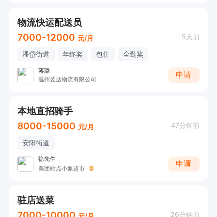
物流快运配送员
7000-12000
5天前
元/月
潘岱街道
年终奖
包住
全勤奖
蒋璐
申请
温州翌达物流有限公司
本地直招骑手
8000-15000
47分钟前
元/月
安阳街道
徐先生
申请
美团站点小象超市
驻店送菜
7000-10000
26分钟前
元/月