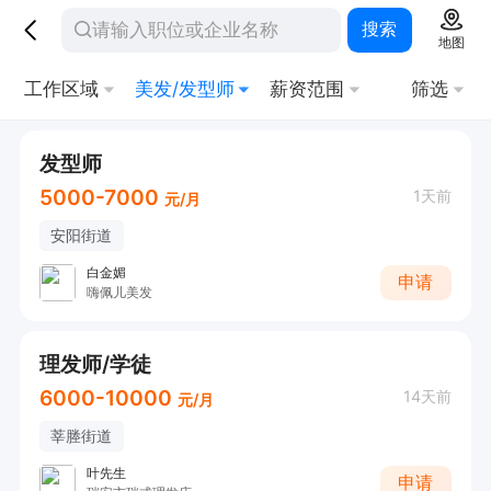
搜索
地图
工作区域
美发/发型师
薪资范围
筛选
发型师
5000-7000
1天前
元/月
安阳街道
白金媚
申请
嗨佩儿美发
理发师/学徒
6000-10000
14天前
元/月
莘塍街道
叶先生
申请